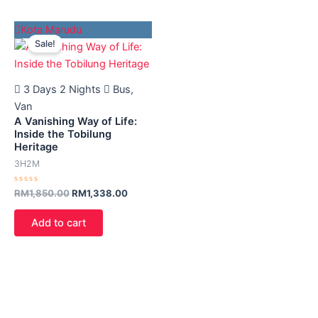
Harga
Harga
Kota Marudu
asal
semasa
Sale!
ialah:
ialah:
RM1,850.00.
RM1,338.00.
3 Days 2 Nights
Bus,
Van
A Vanishing Way of Life:
Inside the Tobilung
Heritage
3H2M
Rated
RM
1,850.00
RM
1,338.00
0
out
of
Add to cart
5