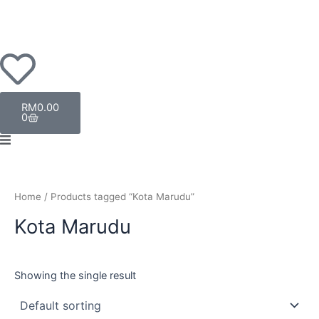
Langkau
ke
kandungan
Troli
RM
0.00
0
Home
/ Products tagged “Kota Marudu”
Kota Marudu
Showing the single result